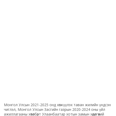
Монгол Улсын 2021-2025 онд хөгжүүлэх таван жилийн үндсэн
чиглэл, Монгол Улсын Засгийн газрын 2020-2024 оны үйл
ажиллагааны хөтөлбөрт Улаанбаатар хотын замын хөдөлгөөний