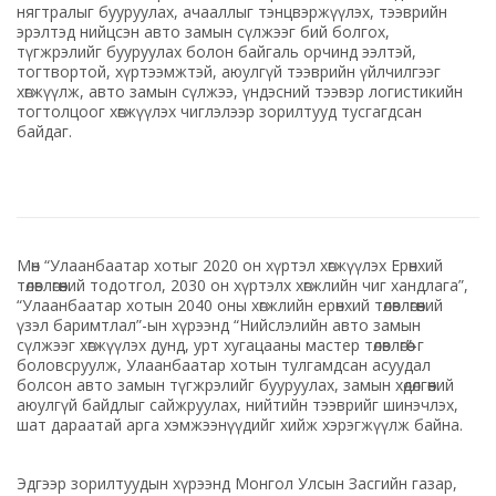
нягтралыг бууруулах, ачааллыг тэнцвэржүүлэх, тээврийн
эрэлтэд нийцсэн авто замын сүлжээг бий болгох,
түгжрэлийг бууруулах болон байгаль орчинд ээлтэй,
тогтвортой, хүртээмжтэй, аюулгүй тээврийн үйлчилгээг
хөгжүүлж, авто замын сүлжээ, үндэсний тээвэр логистикийн
тогтолцоог хөгжүүлэх чиглэлээр зорилтууд тусгагдсан
байдаг.
Мөн “Улаанбаатар хотыг 2020 он хүртэл хөгжүүлэх Ерөнхий
төлөвлөгөөний тодотгол, 2030 он хүртэлх хөгжлийн чиг хандлага”,
“Улаанбаатар хотын 2040 оны хөгжлийн ерөнхий төлөвлөгөөний
үзэл баримтлал”-ын хүрээнд “Нийслэлийн авто замын
сүлжээг хөгжүүлэх дунд, урт хугацааны мастер төлөвлөгөө”-г
боловсруулж, Улаанбаатар хотын тулгамдсан асуудал
болсон авто замын түгжрэлийг бууруулах, замын хөдөлгөөний
аюулгүй байдлыг сайжруулах, нийтийн тээврийг шинэчлэх,
шат дараатай арга хэмжээнүүдийг хийж хэрэгжүүлж байна.
Эдгээр зорилтуудын хүрээнд Монгол Улсын Засгийн газар,