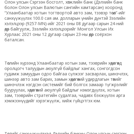
Олон улсын Сэргээн босголт, хөгжлийн банк (Дэлхийн банк
болон Олон улсын Валютын сангийн хамтарсан) хооронд
“Улаанбаатар хотын тогтвортой авто зам, тээвэр төсөл”-ийг
санхүүжүүлэх 100.0 сая ам. долларын үнийн дүнтэй Зээлийн
хэлэлцээр (9257-MN)-ийг 2021 оны 08 дугаар сарын 24-ний
өдөр байгуулж, Зээлийн хэлэлцээрийг Монгол Улсын Их
Хурлаас 2021 оны 12 дугаар сарын 23-ны өдөр соёрхон
баталсан.
Төслийн хүрээнд Улаанбаатар хотын зам, тээврийн хөдөлгөөнд
оролцогч талуудын аюулгүй байдлыг хангах, сонгогдсон
гудамж замуудын одоо байгаа сүлжээг засварлах, шинэчлэх,
шинээр авто зам барих, замын хөдөлгөөний удирдлагын төвийг
шинэчлэж нэгдсэн системийг бий болгох замаар түгжрэлийг
бууруулах, хөдөлгөөний аюулгүй байдлыг нэмэгдүүлэх, хотын
зам, тээврийн стратегийн судалгаа, чадавх бэхжүүлэх арга
хэмжээнүүдийг хэрэгжүүлж, хийж гүйцэтгэх юм.
Төслийг санхүүжүүлэхэд Дэлхийн банкны Олон улсын сэргээн