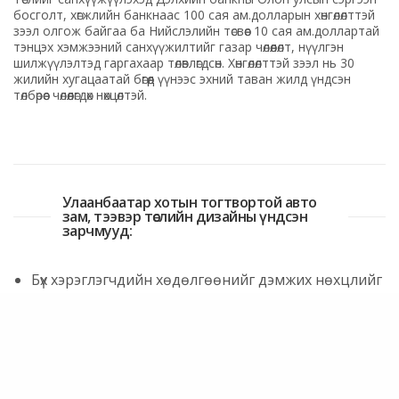
босголт, хөгжлийн банкнаас 100 сая ам.долларын хөнгөлөлттэй
зээл олгож байгаа ба Нийслэлийн төсвөөс 10 сая ам.доллартай
тэнцэх хэмжээний санхүүжилтийг газар чөлөөлөлт, нүүлгэн
шилжүүлэлтэд гаргахаар төлөвлөгдсөн. Хөнгөлөлттэй зээл нь 30
жилийн хугацаатай бөгөөд үүнээс эхний таван жилд үндсэн
төлбөрөөс чөлөөлөгдөх нөхцөлтэй.
Улаанбаатар хотын тогтвортой авто
зам, тээвэр төслийн дизайны үндсэн
зарчмууд:
Бүх хэрэглэгчдийн хөдөлгөөнийг дэмжих нөхцлийг
бүрдүүлдэг “Иж бүрэн гудамж” үзэл баримтлал,
Авто замын аюулгүй байдлыг дэд бүтэц, тээврийн
хэрэгсэл, хэрэглэгч, хурдны менежментийн
өнцгөөс авч үздэг “Аюулгүй системийн хандлага”;