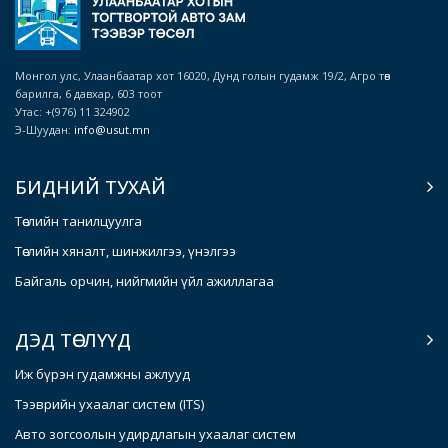
Монгол улс, Улаанбаатар хот 16020, Дунд голын гудамж 19/2, Агро төв
барилга, 6 давхар, 603 тоот
Утас: +(976) 11 324902
Э-Шуудан:
info@usut.mn
БИДНИЙ ТУХАЙ
Төслийн танилцуулга
Төслийн хяналт, шинжилгээ, үнэлгээ
Байгаль орчин, нийгмийн үйл ажиллагаа
ДЭД ТӨСЛҮҮД
Иж бүрэн гудамжны ажлууд
Тээврийн ухаалаг систем (ITS)
Авто зогсоолын удирдлагын ухаалаг систем