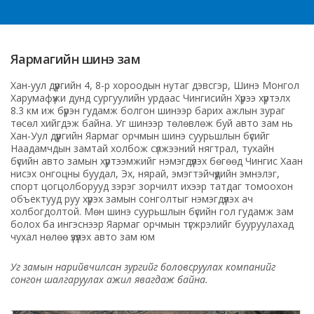
Яармагийн шинэ зам
Хан-уул дүүргийн 4, 8-р хороодын нутаг дэвсгэр, Шинэ Монгол
Харумафүжи дунд сургуулийн урдаас Чингисийн Хүрээ хүртэлх
8.3 км иж бүрэн гудамж болгон шинээр барих ажлын зураг
төсөл хийгдэж байна. Уг шинээр төлөвлөж буй авто зам нь
Хан-Уул дүүргийн Яармаг орчмын шинэ суурьшлын бүсийг
Наадамчдын замтай холбож сүлжээний нягтрал, тухайн
бүсийн авто замын хүртээмжийг нэмэгдүүлэх бөгөөд Чингис Хаан
нисэх онгоцны буудал, Эх, нярай, эмэгтэйчүүдийн эмнэлэг,
спорт цогцолборууд зэрэг зорчилт ихээр татдаг томоохон
объектууд руу хүрэх замын сонголтыг нэмэгдүүлэх ач
холбогдолтой. Мөн шинэ суурьшлын бүсийн гол гудамж зам
болох ба ингэснээр Яармаг орчмын түгжрэлийг бууруулахад
чухал нөлөө үзүүлэх авто зам юм
Уг замын нарийвчилсан зургийг боловсруулах компанийг
сонгон шалгаруулах ажил явагдаж байна.