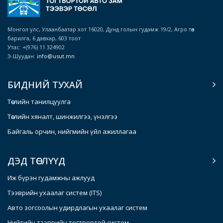
Монгол улс, Улаанбаатар хот 16020, Дунд голын гудамж 19/2, Агро төв
барилга, 6 давхар, 603 тоот
Утас: +(976) 11 324902
Э-Шуудан:
info@usut.mn
БИДНИЙ ТУХАЙ
Төслийн танилцуулга
Төслийн хяналт, шинжилгээ, үнэлгээ
Байгаль орчин, нийгмийн үйл ажиллагаа
ДЭД ТӨСЛҮҮД
Иж бүрэн гудамжны ажлууд
Тээврийн ухаалаг систем (ITS)
Авто зогсоолын удирдлагын ухаалаг систем
Нийтийн тээврийн тогтвортой систем