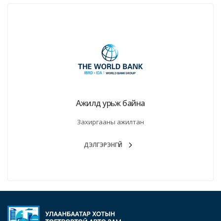
Ажилд урьж байна
Захиргааны ажилтан
ДЭЛГЭРЭНГҮЙ