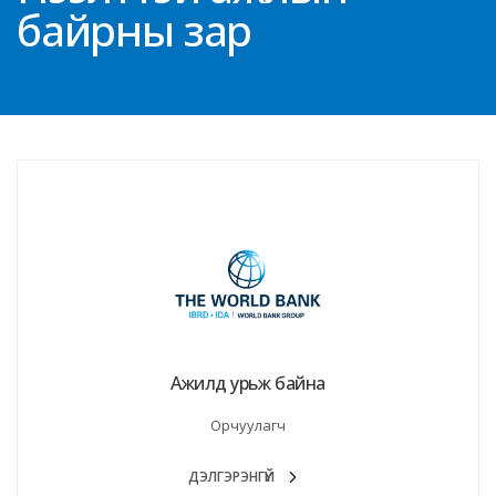
байрны зар
Ажилд урьж байна
Орчуулагч
ДЭЛГЭРЭНГҮЙ