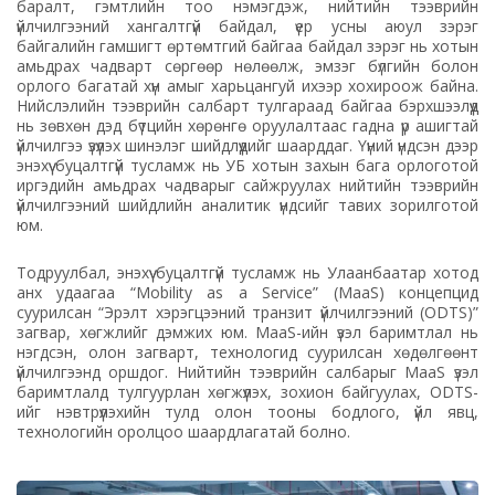
баралт, гэмтлийн тоо нэмэгдэж, нийтийн тээврийн
үйлчилгээний хангалтгүй байдал, үер усны аюул зэрэг
байгалийн гамшигт өртөмтгий байгаа байдал зэрэг нь хотын
амьдрах чадварт сөргөөр нөлөөлж, эмзэг бүлгийн болон
орлого багатай хүн амыг харьцангуй ихээр хохироож байна.
Нийслэлийн тээврийн салбарт тулгараад байгаа бэрхшээлүүд
нь зөвхөн дэд бүтцийн хөрөнгө оруулалтаас гадна үр ашигтай
үйлчилгээ үзүүлэх шинэлэг шийдлүүдийг шаарддаг. Үүний үндсэн дээр
энэхүү буцалтгүй тусламж нь УБ хотын захын бага орлоготой
иргэдийн амьдрах чадварыг сайжруулах нийтийн тээврийн
үйлчилгээний шийдлийн аналитик үндсийг тавих зорилготой
юм.
Тодруулбал, энэхүү буцалтгүй тусламж нь Улаанбаатар хотод
анх удаагаа “Mobility as a Service” (MaaS) концепцид
суурилсан “Эрэлт хэрэгцээний транзит үйлчилгээний (ODTS)”
загвар, хөгжлийг дэмжих юм. MaaS-ийн үзэл баримтлал нь
нэгдсэн, олон загварт, технологид суурилсан хөдөлгөөнт
үйлчилгээнд оршдог. Нийтийн тээврийн салбарыг MaaS үзэл
баримтлалд тулгуурлан хөгжүүлэх, зохион байгуулах, ODTS-
ийг нэвтрүүлэхийн тулд олон тооны бодлого, үйл явц,
технологийн оролцоо шаардлагатай болно.