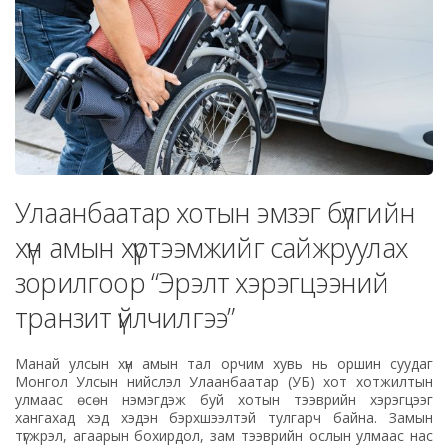
Улаанбаатар хотын эмзэг бүлгийн
хүн амын хүртээмжийг сайжруулах
зорилгоор “Эрэлт хэрэгцээний
транзит үйлчилгээ”
Манай улсын хүн амын тал орчим хувь нь оршин суудаг
Монгол Улсын нийслэл Улаанбаатар (УБ) хот хотжилтын
улмаас өсөн нэмэгдэж буй хотын тээврийн хэрэгцээг
хангахад хэд хэдэн бэрхшээлтэй тулгарч байна. Замын
түгжрэл, агаарын бохирдол, зам тээврийн ослын улмаас нас