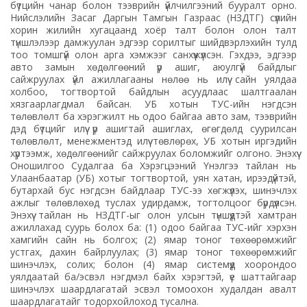
бүтцийн чанар болон тээврийн үйлчилгээний бууралт орно.
Нийслэлийн Засаг Даргын Тамгын Газраас (НЗДТГ) сүүлийн
хорин жилийн хугацаанд хоёр талт болон олон талт
түншлэлээр дамжуулан эдгээр сорилтыг шийдвэрлэхийн тулд
тоо томшгүй олон арга хэмжээг санхүүжүүлсэн. Гэхдээ, эдгээр
авто замын хөдөлгөөний үр ашиг, аюулгүй байдлыг
сайжруулах үйл ажиллагааны нөлөө нь илүү сайн уялдаа
холбоо, тогтвортой байдлын асуудлаас шалтгаалан
хязгаарлагдмал байсан. УБ хотын ТУС-ийн нэгдсэн
төлөвлөлт ба хэрэгжилт нь одоо байгаа авто зам, тээврийн
дэд бүтцийг илүү үр ашигтай ашиглах, өгөгдөлд суурилсан
төлөвлөлт, менежментэд илүү төвлөрөх, УБ хотын иргэдийн
хүртээмж, хөдөлгөөнийг сайжруулах боломжийг олгоно. Энэхүү
Оношилгоо Судалгаа ба Хэрэгцээний Үнэлгээ тайлан нь
Улаанбаатар (УБ) хотыг тогтвортой, уян хатан, ирээдүйтэй,
бутархай бус нэгдсэн байдлаар ТУС-ээ хөгжүүлэх, шинэчлэх
ажлыг төлөвлөхөд туслах удирдамж, тогтолцоог бүрдүүлсэн.
Энэхүү тайлан нь НЗДТГ-ыг олон улсын түншүүдтэй хамтран
ажиллахад суурь болох ба: (1) одоо байгаа ТУС-ийг хэрхэн
хамгийн сайн нь болгох; (2) ямар тоног төхөөрөмжийг
устгах, дахин байрлуулах; (3) ямар тоног төхөөрөмжийг
шинэчлэх, солих; болон (4) ямар системүүд хоорондоо
уялдаатай ба/эсвэл нэгдмэл байх хэрэгтэй, үе шаттайгаар
шинэчлэх шаардлагатай эсвэл томоохон худалдан авалт
шаардлагатайг тодорхойлоход тусална.