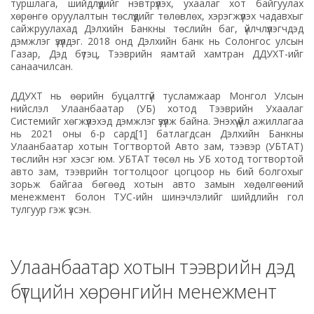
туршлага, шийдлүүдийг нэвтрүүлэх, ухаалаг хот байгуулах
хөрөнгө оруулалтын төслүүдийг төлөвлөх, хэрэгжүүлэх чадавхыг
сайжруулахад Дэлхийн Банкны төслийн баг, үйлчлүүлэгчдэд
дэмжлэг үзүүлдэг. 2018 онд Дэлхийн банк нь Солонгос улсын
Газар, Дэд бүтэц, Тээврийн яамтай хамтран ДДУХТ-ийг
санаачилсан.
ДДУХТ нь өөрийн буцалтгүй тусламжаар Монгол Улсын
нийслэл Улаанбаатар (УБ) хотод Тээврийн Ухаалаг
Системийг хөгжүүлэхэд дэмжлэг үзүүлж байна. Энэхүү үйл ажиллагаа
нь 2021 оны 6-р сард[1] батлагдсан Дэлхийн Банкны
Улаанбаатар хотын Тогтвортой Авто зам, тээвэр (УБТАТ)
төслийн нэг хэсэг юм. УБТАТ төсөл нь УБ хотод тогтвортой
авто зам, тээврийн тогтолцоог цогцоор нь бий болгохыг
зорьж байгаа бөгөөд хотын авто замын хөдөлгөөний
менежмент болон ТУС-ийн шинэчлэлийг шийдлийн гол
тулгуур гэж үзсэн.
Улаанбаатар хотын тээврийн дэд
бүтцийн хөрөнгийн менежмент