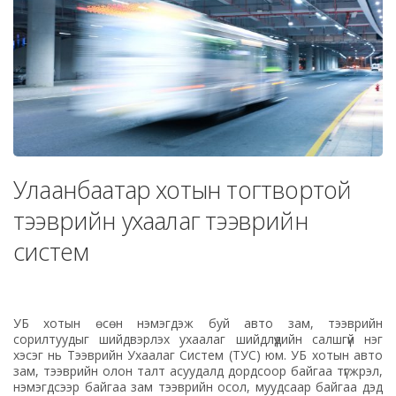
Улаанбаатар хотын тогтвортой
тээврийн ухаалаг тээврийн
систем‎
УБ хотын өсөн нэмэгдэж буй авто зам, тээврийн
сорилтуудыг шийдвэрлэх ухаалаг шийдлүүдийн салшгүй нэг
хэсэг нь Тээврийн Ухаалаг Систем (ТУС) юм. УБ хотын авто
зам, тээврийн олон талт асуудалд дордсоор байгаа түгжрэл,
нэмэгдсээр байгаа зам тээврийн осол, муудсаар байгаа дэд