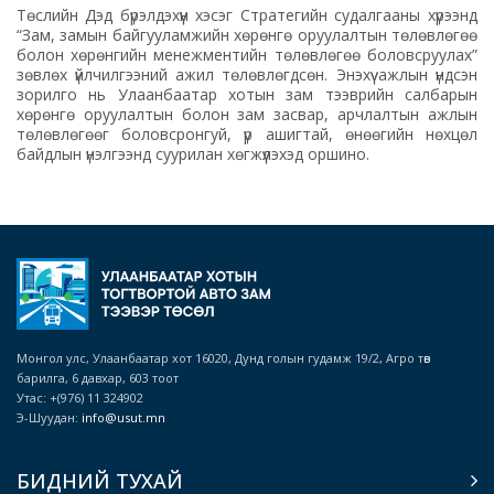
Төслийн Дэд бүрэлдэхүүн хэсэг Стратегийн судалгааны хүрээнд
“Зам, замын байгууламжийн хөрөнгө оруулалтын төлөвлөгөө
болон хөрөнгийн менежментийн төлөвлөгөө боловсруулах”
зөвлөх үйлчилгээний ажил төлөвлөгдсөн. Энэхүү ажлын үндсэн
зорилго нь Улаанбаатар хотын зам тээврийн салбарын
хөрөнгө оруулалтын болон зам засвар, арчлалтын ажлын
төлөвлөгөөг боловсронгуй, үр ашигтай, өнөөгийн нөхцөл
байдлын үнэлгээнд суурилан хөгжүүлэхэд оршино.
Монгол улс, Улаанбаатар хот 16020, Дунд голын гудамж 19/2, Агро төв
барилга, 6 давхар, 603 тоот
Утас: +(976) 11 324902
Э-Шуудан:
info@usut.mn
БИДНИЙ ТУХАЙ