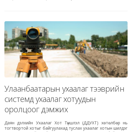
Улаанбаатарын ухаалаг тээврийн
системд ухаалаг хотуудын
оролцоог дэмжих
Даян дэлхийн Ухаалаг Хот Түншлэл (ДДУХТ) хөтөлбөр нь
тогтвортой хотыг байгуулахад туслах ухаалаг хотын шилдэг