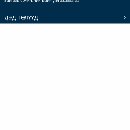
Байгаль орчин, нийгмийн үйл ажиллагаа
ДЭД ТӨСЛҮҮД
Иж бүрэн гудамжны ажлууд
Тээврийн ухаалаг систем (ITS)
Авто зогсоолын удирдлагын ухаалаг систем
Нийтийн тээврийн тогтвортой систем
Авто зам, тээврийн төлөвлөлт, менежментийн үр дүнтэй институт
Болзошгүй, онцгой байдлын хариу арга хэмжээ (CERC)
Итгэлцлийн сан
Худалдан авалт
Бодлогын бичиг баримт
Нээлттэй ажлын байрны зар
Санал хүсэлт