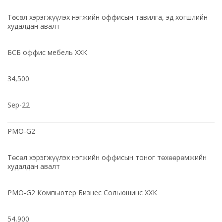
Төсөл хэрэгжүүлэх нэгжийн оффисын тавилга, эд хогшлийн
худалдан авалт
БСБ оффис мебель ХХК
34,500
Sep-22
PMO-G2
Төсөл хэрэгжүүлэх нэгжийн оффисын тоног төхөөрөмжийн
худалдан авалт
PMO-G2 Компьютер Бизнес Сольюшинс ХХК
54,900