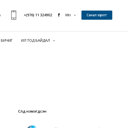
n
+(976) 11 324902
Mn
Санал хүсэлт
 БИЧИГ
ИЛ ТОД БАЙДАЛ
Сүүлд нэмэгдсэн