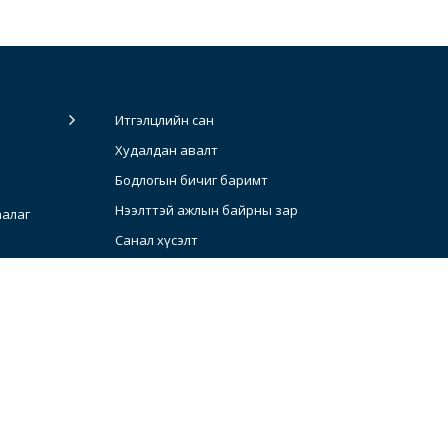
Итгэлцлийн сан
Худалдан авалт
Бодлогын бичиг баримт
Нээлттэй ажлын байрны зар
аалаг
Санал хүсэлт
систем
енежментийн
иу арга