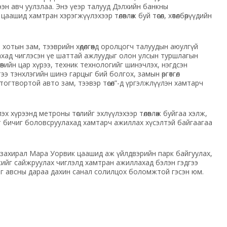
лээн авч уулзлаа. Энэ үеэр талууд Дэлхийн банкны
ид хамтран хэрэгжүүлэхээр төлөвлөж буй төсөл, хөтөлбөрүүдийн
отын зам, тээврийн хөдөлгөөнд оролцогч талуудын аюулгүй
уулахад чиглэсэн үе шаттай ажлуудыг олон улсын туршлагын
төвийн цар хүрээ, техник технологийг шинэчлэх, нэгдсэн
э тэнхлэгийн шинэ гарцыг бий болгох, замын өргөтгөл
огтвортой авто зам, тээвэр төсөл”-д үргэлжлүүлэн хамтарч
 хүрээнд метроны төслийг эхлүүлэхээр төлөвлөж буйгаа хэлж,
 бичиг боловсруулахад хамтарч ажиллах хүсэлтэй байгаагаа
 захирал Мара Уорвик цаашид аж үйлдвэрийн парк байгуулах,
ийг сайжруулах чиглэлд хамтран ажиллахад бэлэн гэдгээ
йг авсны дараа дахин санал солилцох боломжтой гэсэн юм.