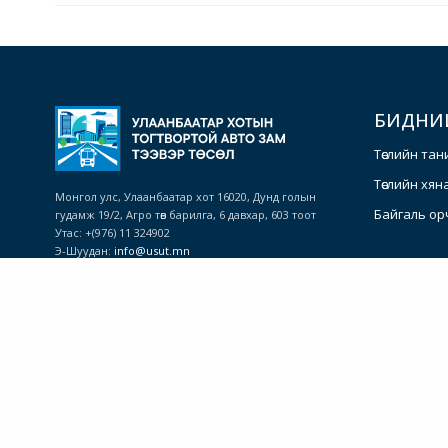
БИДНИ
Төслийн тан
Төслийн хян
Монгол улс, Улаанбаатар хот 16020, Дунд голын
Байгаль ор
гудамж 19/2, Агро төв барилга, 6 давхар, 603 тоот
Утас: +(976) 11 324902
Э-Шуудан:
info@usut.mn
© 2023 Зохиогчийн эрх хуулиар хамгаалагдсан.