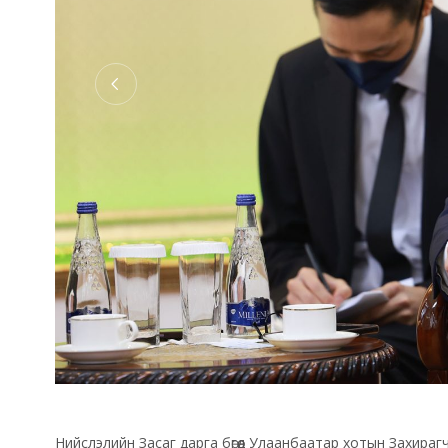
Нийслэлийн Засаг дарга бөгөөд Улаанбаатар хотын Захира