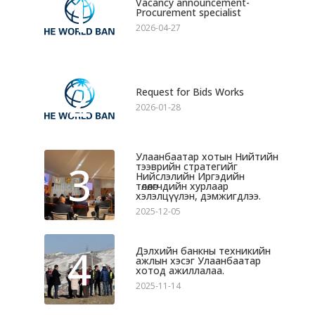
1
Vacancy announcement-
Procurement specialist
2026-04-27
2
Request for Bids Works
2026-01-28
Улаанбаатар хотын Нийтийн
3
тээврийн стратегийг
Нийслэлийн Иргэдийн
төлөөлөгчдийн хурлаар
хэлэлцүүлэн, дэмжигдлээ.
2025-12-05
4
Дэлхийн банкны техникийн
ажлын хэсэг Улаанбаатар
хотод ажиллалаа.
2025-11-14