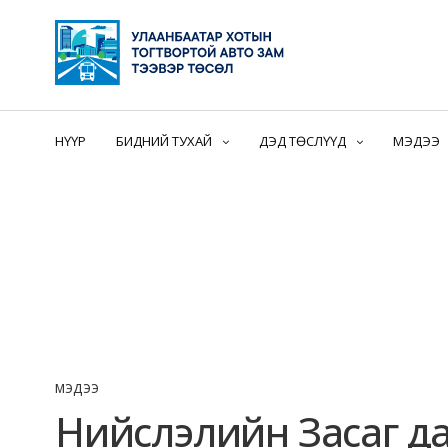
НҮҮР
БИДНИЙ ТУХАЙ
ДЭД ТӨСЛҮҮД
МЭДЭЭ
МЭДЭЭ
Нийслэлийн Засаг дар