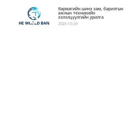
5
Яармагийн шинэ зам, барилгын
ажлын техникийн
хэлэлцүүлгийн урилга
2025-10-29