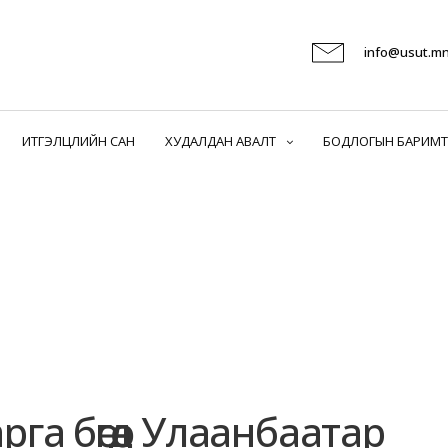
info@usut.m
ИТГЭЛЦЛИЙН САН
ХУДАЛДАН АВАЛТ
БОДЛОГЫН БАРИМТ
га бөгөөд Улаанбаатар