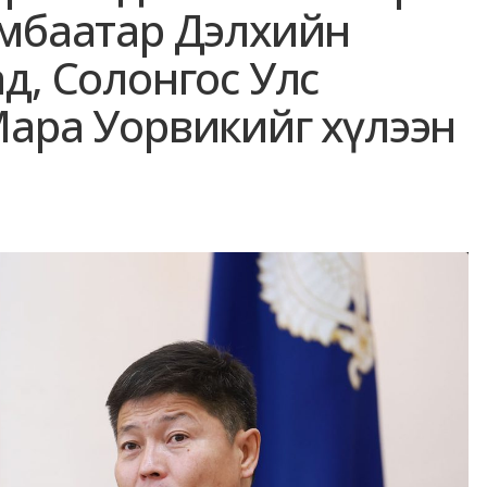
ямбаатар Дэлхийн
д, Солонгос Улс
Мара Уорвикийг хүлээн