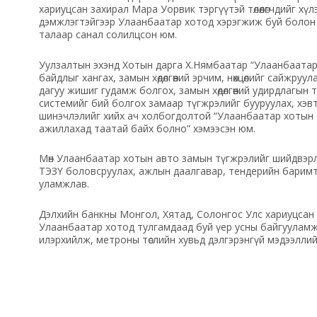
хариуцсан захирал Мара Уорвик тэргүүтэй төлөөлөгчдийг хү
дэмжлэгтэйгээр Улаанбаатар хотод хэрэгжиж буй болон цааш
талаар санал солилцсон юм.
Уулзалтын эхэнд Хотын дарга Х.Нямбаатар “Улаанбаатар х
байдлыг хангах, замын хөдөлгөөний эрчим, нөхцөлийг сайжр
дагуу жишиг гудамж болгох, замын хөдөлгөөний удирдлагын 
системийг бий болгох замаар түгжрэлийг бууруулах, хэвтэ
шинэчлэлийг хийх ач холбогдолтой “Улаанбаатар хотын т
ажиллахад таатай байх болно” хэмээсэн юм.
Мөн Улаанбаатар хотын авто замын түгжрэлийг шийдвэрлэх
ТЭЗҮ боловсруулах, ажлын даалгавар, тендерийн баримт
уламжлав.
Дэлхийн банкны Монгол, Хятад, Солонгос Улс хариуцсан
Улаанбаатар хотод тулгамдаад буй үер усны байгууламж
илэрхийлж, метроны төслийн хувьд дэлгэрэнгүй мэдээлли