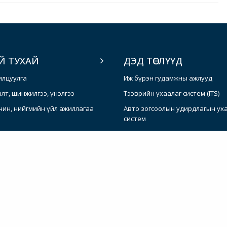
Й ТУХАЙ
ДЭД ТӨСЛҮҮД
илцуулга
Иж бүрэн гудамжны ажлууд
алт, шинжилгээ, үнэлгээ
Тээврийн ухаалаг систем (ITS)
чин, нийгмийн үйл ажиллагаа
Авто зогсоолын удирдлагын ух
систем
Нийтийн тээврийн тогтвортой 
Авто зам, тээврийн төлөвлөлт, м
үр дүнтэй институт
Болзошгүй, онцгой байдлын хар
хэмжээ (CERC)