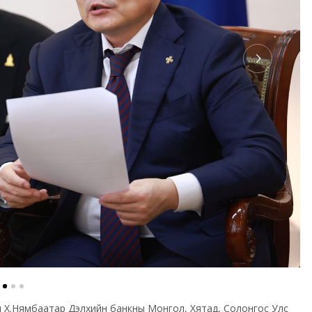
гч Х.Нямбаатар Дэлхийн банкны Монгол, Хятад, Солонгос Улс