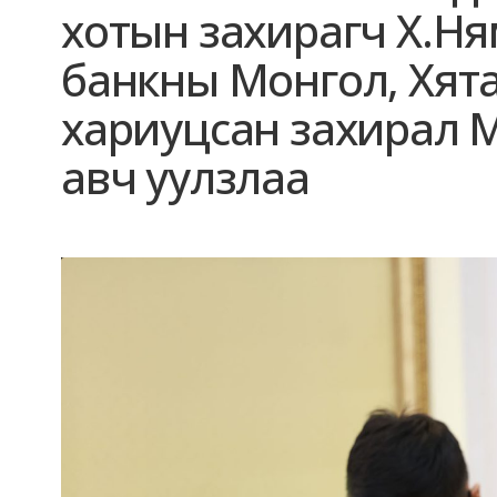
хотын захирагч Х.Н
банкны Монгол, Хята
хариуцсан захирал 
авч уулзлаа