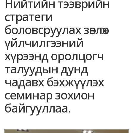
Нийтийн тээврийн
стратеги
боловсруулах зөвлөх
үйлчилгээний
хүрээнд оролцогч
талуудын дунд
чадавх бэхжүүлэх
семинар зохион
байгууллаа.