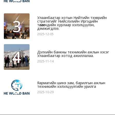
Улаанбаатар хотын Нийтийн тээврийн
3
стратегийг Нийслэлийн Иргэдийн
төлөөлөгчдийн хурлаар хэлэлцүүлэн,
дэмжигдлээ.
2025-12-05
4
Дэлхийн банкны техникийн ажлын хэсэг
Улаанбаатар хотод ажиллалаа.
2025-11-14
5
Яармагийн шинэ зам, барилгын ажлын
техникийн хэлэлцүүлгийн урилга
2025-10-29