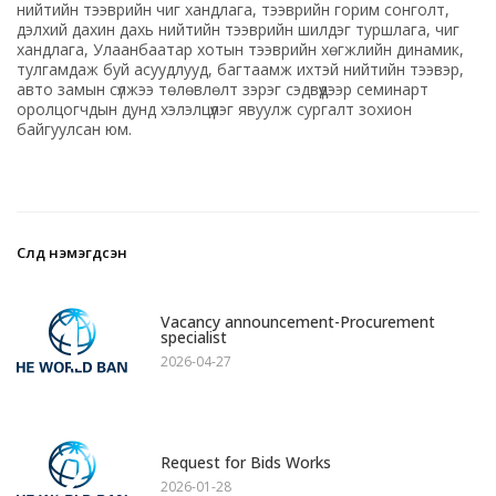
нийтийн тээврийн чиг хандлага, тээврийн горим сонголт,
дэлхий дахин дахь нийтийн тээврийн шилдэг туршлага, чиг
хандлага, Улаанбаатар хотын тээврийн хөгжлийн динамик,
тулгамдаж буй асуудлууд, багтаамж ихтэй нийтийн тээвэр,
авто замын сүлжээ төлөвлөлт зэрэг сэдвүүдээр семинарт
оролцогчдын дунд хэлэлцүүлэг явуулж сургалт зохион
байгуулсан юм.
Сүүлд нэмэгдсэн
1
Vacancy announcement-Procurement
specialist
2026-04-27
2
Request for Bids Works
2026-01-28