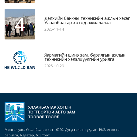
4
Дэлхийн банкны техникийн ажлын хэсэг
Улаанбаатар хотод ажиллалаа.
2025-11-14
5
Яармагийн шинэ зам, барилгын ажлын
техникийн хэлэлцүүлгийн урилга
2025-10-29
Монгол улс, Улаанбаатар хот 16020, Дунд голын гудамж 19/2, Агро төв
барилга, 6 давхар, 603 тоот