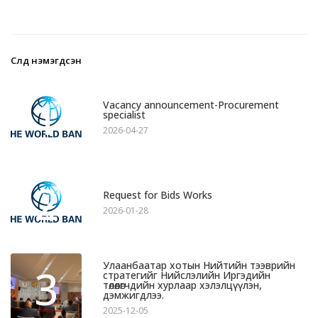
Сүүлд нэмэгдсэн
1
Vacancy announcement-Procurement
specialist
2026-04-27
2
Request for Bids Works
2026-01-28
Улаанбаатар хотын Нийтийн тээврийн
3
стратегийг Нийслэлийн Иргэдийн
төлөөлөгчдийн хурлаар хэлэлцүүлэн,
дэмжигдлээ.
2025-12-05