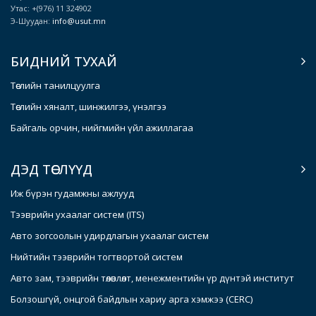
Утас: +(976) 11 324902
Э-Шуудан:
info@usut.mn
БИДНИЙ ТУХАЙ
Төслийн танилцуулга
Төслийн хяналт, шинжилгээ, үнэлгээ
Байгаль орчин, нийгмийн үйл ажиллагаа
ДЭД ТӨСЛҮҮД
Иж бүрэн гудамжны ажлууд
Тээврийн ухаалаг систем (ITS)
Авто зогсоолын удирдлагын ухаалаг систем
Нийтийн тээврийн тогтвортой систем
Авто зам, тээврийн төлөвлөлт, менежментийн үр дүнтэй институт
Болзошгүй, онцгой байдлын хариу арга хэмжээ (CERC)