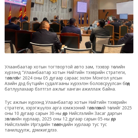
Улаанбаатар хотын тогтвортой авто зам, тээвэр төслийн
хүрээнд “Улаанбаатар хотын Нийтийн тээврийн стратеги,
төлөвлөгөө”-г 2024 оны 05 дугаар сараас эхлэн Монгол улсын
Азийн дэд бүтцийн судалгааны хүрээлэн боловсруулсан бөгөөд
батлуулахаар бэлтгэл ажлыг ханган ажиллаж байна.
Тус ажлын хүрээнд Улаанбаатар хотын Нийтийн тээврийн
стратеги, хэрэгжүүлэх арга хэмжээний төлөвлөгөөний төслийг 2025
оны 10 дугаар сарын 30-ны өдөр Нийслэлийн Засаг даргын
зөвлөлийн хурлаар, 2025 оны 12 дугаар сарын 05-ны өдөр
Нийслэлийн Иргэдийн төлөөлөгчдийн хурлаар тус тус
танилцуулж, дэмжигдлээ.