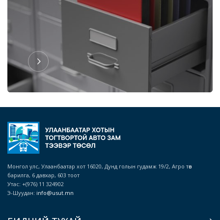
Монгол улс, Улаанбаатар хот 16020, Дунд голын гудамж 19/2, Агро төв
барилга, 6 давхар, 603 тоот
Утас: +(976) 11 324902
Э-Шуудан:
info@usut.mn