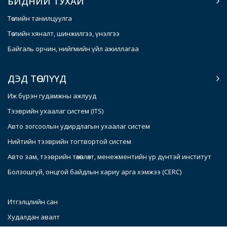
БИДНИЙ ТУХАЙ
Төслийн танилцуулга
Төслийн хяналт, шинжилгээ, үнэлгээ
Байгаль орчин, нийгмийн үйл ажиллагаа
ДЭД ТӨСЛҮҮД
Иж бүрэн гудамжны ажлууд
Тээврийн ухаалаг систем (ITS)
Авто зогсоолын удирдлагын ухаалаг систем
Нийтийн тээврийн тогтвортой систем
Авто зам, тээврийн төлөвлөлт, менежментийн үр дүнтэй институт
Болзошгүй, онцгой байдлын хариу арга хэмжээ (CERC)
Итгэлцлийн сан
Худалдан авалт