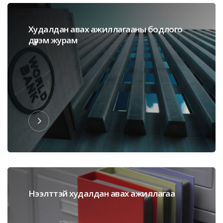
Худалдан авах ажиллагааны бодлого
дүрэм журам
Нээлттэй худалдан авах ажиллагаа