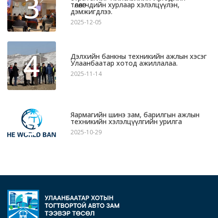
3
төлөөлөгчдийн хурлаар хэлэлцүүлэн,
дэмжигдлээ.
2025-12-05
4
Дэлхийн банкны техникийн ажлын хэсэг
Улаанбаатар хотод ажиллалаа.
2025-11-14
5
Яармагийн шинэ зам, барилгын ажлын
техникийн хэлэлцүүлгийн урилга
2025-10-29