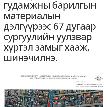
гудамжны барилгын
материалын
дэлгүүрээс 67 дугаар
сургуулийн уулзвар
хүртэл замыг хааж,
шинэчилнэ.