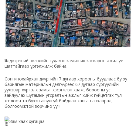
Үйлдвэрчний эвлэлийн гудамж замын их засварын ажил үе
шаттайгаар үргэлжилж байна.
Сонгинохайрхан дүүргийн 7 дугаар хорооны буудлаас буюу
барилгын материалын дэлгүүрээс 67 дугаар сургуулийн
уулзвар хүртэлх замыг хэсэгчлэн хааж, борооны ус
зайлуулах шугамын угсралтын ажлыг хийж гүйцэтгэх тул
жолооч та бүхэн аюулгүй байдлаа ханган анхаарал,
болгоомжтой зорчино уу!!!
Зам хаах хугацаа: