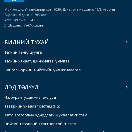
Монгол улс, Улаанбаатар хот 16020, Дунд голын гудамж 19/2, Агро төв
барилга, 6 давхар, 603 тоот
Утас: +(976) 11 324902
Э-Шуудан:
info@usut.mn
БИДНИЙ ТУХАЙ
Төслийн танилцуулга
Төслийн хяналт, шинжилгээ, үнэлгээ
Байгаль орчин, нийгмийн үйл ажиллагаа
ДЭД ТӨСЛҮҮД
Иж бүрэн гудамжны ажлууд
Тээврийн ухаалаг систем (ITS)
Авто зогсоолын удирдлагын ухаалаг систем
Нийтийн тээврийн тогтвортой систем